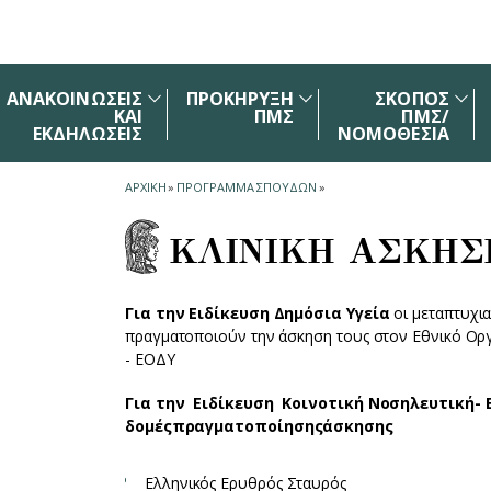
Skip to main navigation
Skip to main content
Skip to page footer
ΑΝΑΚΟΙΝΩΣΕΙΣ
ΠΡΟΚΗΡΥΞΗ
ΣΚΟΠΟΣ
ΚΑΙ
ΠΜΣ
ΠΜΣ/
ΕΚΔΗΛΩΣΕΙΣ
ΝΟΜΟΘΕΣΙΑ
ΑΡΧΙΚΗ
»
ΠΡΟΓΡΑΜΜΑ ΣΠΟΥΔΩΝ
»
ΚΛΙΝΙΚΗ ΑΣΚΗΣ
Για την Ειδίκευση Δημόσια Υγεία
οι μεταπτυχια
πραγματοποιούν την άσκηση τους στον Εθνικό Οργ
- ΕΟΔΥ ​
Γι
α
την
Ειδίκευση
Κοινοτική
Νοσηλευτική
-
δομές
πρα
γμ
α
το
π
οίησης
άσκησης
Ελληνικός Ερυθρός Σταυρός ​