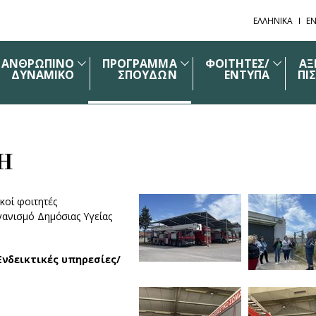
ΕΛΛΗΝΙΚΑ
EN
ΑΝΘΡΩΠΙΝΟ
ΠΡΟΓΡΑΜΜΑ
ΦΟΙΤΗΤΕΣ/
ΑΞ
ΔΥΝΑΜΙΚΟ
ΣΠΟΥΔΩΝ
ΕΝΤΥΠΑ
ΠΙ
Η
κοί φοιτητές
ανισμό Δημόσιας Υγείας
Ενδεικτικές
υπ
ηρεσίες
/